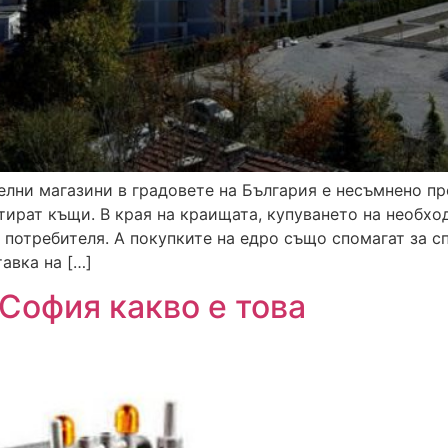
лни магазини в градовете на България е несъмнено пр
тират къщи. В края на краищата, купуването на необх
 потребителя. А покупките на едро също спомагат за с
авка на […]
София какво е това