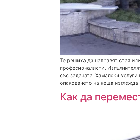
Те решиха да направят стая ил
професионалисти. Изпълнителят
със задачата. Хамалски услуги
опаковането на неща изглежда 
Как да перемес