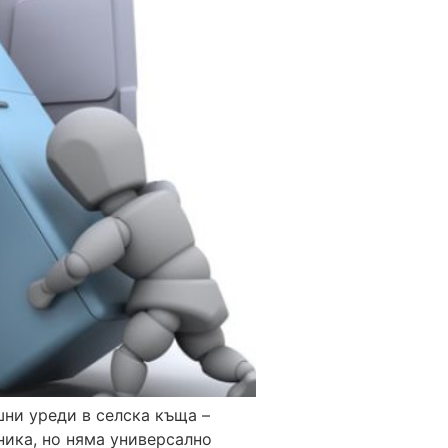
ни уреди в селска къща –
ника, но няма универсално