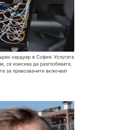
ърен хардуер в София. Услугата
и, се изисква да разглобявате,
те за превозвачите включват