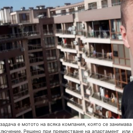
задача е мотото на всяка компания, която се занимава 
лючение. Решено при преместване на апартамент или о