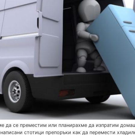
ме да се преместим или планирахме да изпратим домаш
 написани стотици препоръки как да перемести хладил